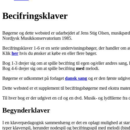
Becifringsklaver
Bøgerne og dette websted er udarbejdet af Jens Stig Olsen, musikpæd
Nordjysk Musikkonservatorium 1985.
Becifringsklaver 1-6 er en serie undervisningsbøger, der handler om at
Klik
her
hvis du ønsker at købe en eller flere bøger.
Bog 1-3 drejer sig om at spille becifring til egen og/eller andres sang
Bog 4-6 drejer sig om at spille becifring
med
melodi.
Bøgerne er udkommet på forlaget
dansk sang
og er den første udgive
Dette websted er et supplement til becifringsbøgerne med ekstra mat
Til hver bog er der udgivet en cd og en dvd. Musik- og lydfilerne fra
Begynderklaver
I en klaverpædagogisk sammenhæng er det en oplagt mulighed at start
typer klaverspil, herunder nodespil og becifringsspil med melodi (bind