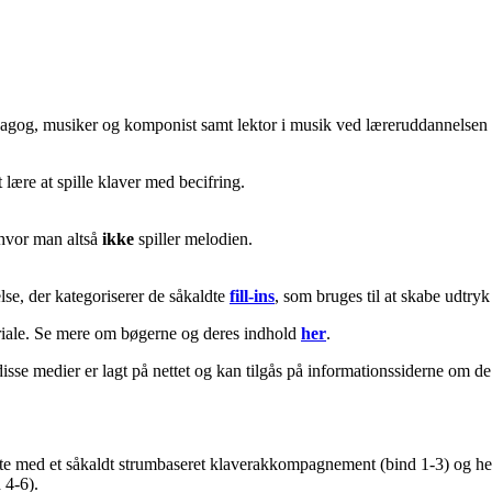
agog, musiker og komponist samt lektor i musik ved læreruddannelsen 
 lære at spille klaver med becifring.
, hvor man altså
ikke
spiller melodien.
lse, der kategoriserer de såkaldte
fill-ins
, som bruges til at skabe udtryk 
eriale. Se mere om bøgerne og deres indhold
her
.
 disse medier er lagt på nettet og kan tilgås på informationssiderne om
e med et såkaldt strumbaseret klaverakkompagnement (bind 1-3) og her
 4-6).