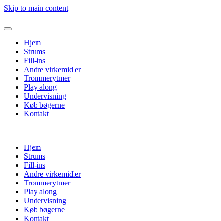
Skip to main content
Hjem
Strums
Fill-ins
Andre virkemidler
Trommerytmer
Play along
Undervisning
Køb bøgerne
Kontakt
Hjem
Strums
Fill-ins
Andre virkemidler
Trommerytmer
Play along
Undervisning
Køb bøgerne
Kontakt