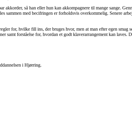
e par akkorder, så han eller hun kan akkompagnere til mange sange. Ge
 spilles sammen med becifringen er forholdsvis overkommelig. Senere arbejd
e regler for, hvilke fill ins, der bruges hvor, men at man efter egen smag
vner samt forståelse for, hvordan et godt klaverarrangement kan laves. D
ddannelsen i Hjørring.