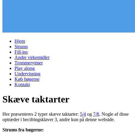
Hjem
Strums
Fill-ins
Andre virkemidler
Trommerytmer
Play along
Undervisning
Køb bøgerne
Kontakt
Skæve taktarter
Her præsenteres 2 typer skæve taktarter:
5/4
og
7/8
. Nogle af disse
optræder i becifringsklaver 3, andre kun på denne webside.
Strums fra bøgerne: